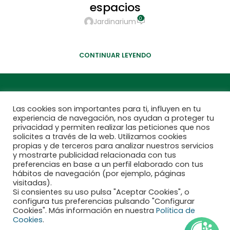
espacios
0
Jardinarium
La orquídea Phalaenopsis es una planta versátil que que
encaja perfectamente en cualquier estilo decorativo.
CONTINUAR LEYENDO
Las cookies son importantes para ti, influyen en tu
experiencia de navegación, nos ayudan a proteger tu
privacidad y permiten realizar las peticiones que nos
solicites a través de la web. Utilizamos cookies
propias y de terceros para analizar nuestros servicios
y mostrarte publicidad relacionada con tus
preferencias en base a un perfil elaborado con tus
hábitos de navegación (por ejemplo, páginas
visitadas).
Si consientes su uso pulsa "Aceptar Cookies", o
configura tus preferencias pulsando "Configurar
Financiado por la Unión Europea - NextGenerationEU
Cookies". Más información en nuestra
Política de
Cookies
.
Aviso legal