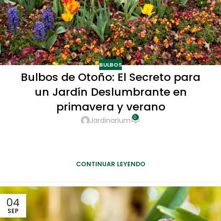
BULBOS
Bulbos de Otoño: El Secreto para
un Jardín Deslumbrante en
primavera y verano
0
Jardinarium
Con los bulbos de otoño, una planificación adecuada y
cuidados mínimos, puedes disfrutar de un jardín
vibrante y lleno de color año tras año.
CONTINUAR LEYENDO
04
SEP