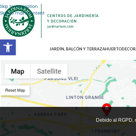
Skip to navigation
Skip to main content
Abrir barra de herramientas
JARDÍN, BALCÓN Y TERRAZA
HUERTO
DECOR
ubicación de búsqueda
Centros Jardinarium:
0
Debido al RGPD, n