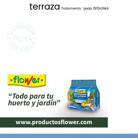
terraza
árboles
Tratamiento
`poda
SELECCIONAMOS
LO MEJOR PARA
TI
La marca propia de Jardinarium te ofrece la
mejor calidad al mejor precio