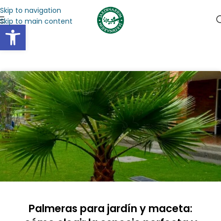
Skip to navigation
Skip to main content
Abrir barra de herramientas
Palmeras para jardín y maceta: