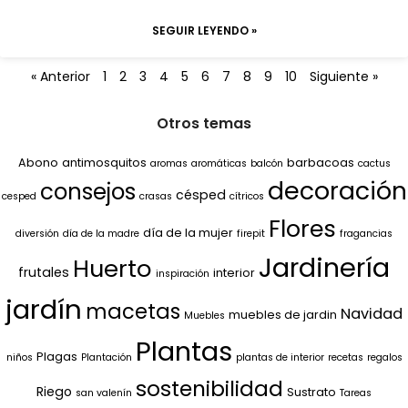
SEGUIR LEYENDO »
« Anterior
1
2
3
4
5
6
7
8
9
10
Siguiente »
Otros temas
Abono
antimosquitos
barbacoas
aromas
aromáticas
balcón
cactus
decoración
consejos
césped
cesped
crasas
cítricos
Flores
día de la mujer
diversión
día de la madre
firepit
fragancias
Jardinería
Huerto
frutales
interior
inspiración
jardín
macetas
Navidad
muebles de jardin
Muebles
Plantas
Plagas
niños
Plantación
plantas de interior
recetas
regalos
sostenibilidad
Riego
Sustrato
san valenín
Tareas