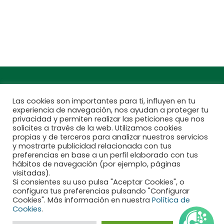
Encuentra aquí tu
Subscríbete a
Jardinarium más
nuestra newsletter
cercano
Las cookies son importantes para ti, influyen en tu
experiencia de navegación, nos ayudan a proteger tu
privacidad y permiten realizar las peticiones que nos
solicites a través de la web. Utilizamos cookies
propias y de terceros para analizar nuestros servicios
y mostrarte publicidad relacionada con tus
preferencias en base a un perfil elaborado con tus
hábitos de navegación (por ejemplo, páginas
visitadas).
Si consientes su uso pulsa "Aceptar Cookies", o
configura tus preferencias pulsando "Configurar
Financiado por la Unión Europea - NextGenerationEU
Cookies". Más información en nuestra
Política de
Cookies
.
Aviso legal