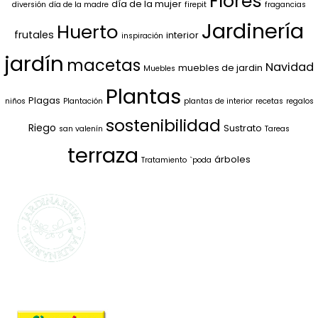
Flores
día de la mujer
diversión
día de la madre
firepit
fragancias
Jardinería
Huerto
frutales
interior
inspiración
jardín
macetas
Navidad
muebles de jardin
Muebles
Plantas
Plagas
niños
Plantación
plantas de interior
recetas
regalos
sostenibilidad
Riego
Sustrato
san valenín
Tareas
terraza
árboles
Tratamiento
`poda
SELECCIONAMOS
LO MEJOR PARA
TI
La marca propia de Jardinarium te ofrece la
mejor calidad al mejor precio