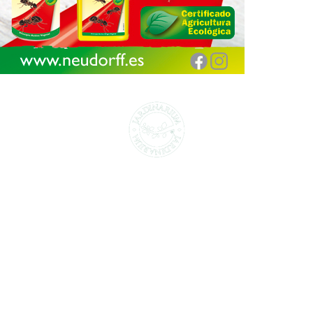
CENTROS DE JARDINERÍA Y DECORACIÓN
jardinarium.com
Política de protección de datos
Jardinarium _ CCS de Jardineria S.L.
C, Camí de Can Calders, 8, 2º 1ª, 08173
Sant Cugat del Vallès, Barcelona
Teléfono: 932 54 01 67