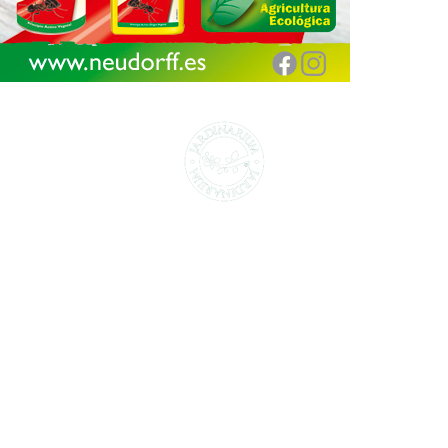
CENTROS DE JARDINERÍA Y DECORACIÓN
jardinarium.com
Política de protección de datos
Jardinarium _ CCS de Jardineria S.L.
C, Camí de Can Calders, 8, 2º 1ª, 08173
Sant Cugat del Vallès, Barcelona
Teléfono: 932 54 01 67