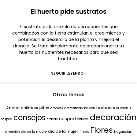
El huerto pide sustratos
El sustrato es la mezcla de componentes que
combinados con la tierra estimulan el crecimiento y
potencian el desarrollo de la planta y mejora el
drenaje. Se trata simplemente de proporcionar a tu
huerto los nutrientes necesarios para que sea
fructífero.
SEGUIR LEYENDO »
Otros temas
Abono
antimosquitos
barbacoas
aromas
aromáticas
balcón
cactus
decoración
consejos
césped
cesped
crasas
cítricos
Flores
día de la mujer
diversión
día de la madre
firepit
fragancias