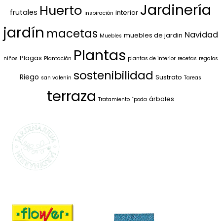
Jardinería
Huerto
frutales
interior
inspiración
jardín
macetas
Navidad
muebles de jardin
Muebles
Plantas
Plagas
niños
Plantación
plantas de interior
recetas
regalos
sostenibilidad
Riego
Sustrato
san valenín
Tareas
terraza
árboles
Tratamiento
`poda
SELECCIONAMOS
LO MEJOR PARA
TI
La marca propia de Jardinarium te ofrece la
mejor calidad al mejor precio