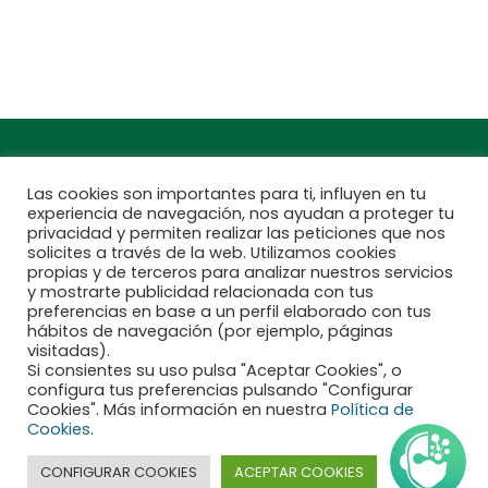
Encuentra aquí tu
Subscríbete a
Jardinarium más
nuestra newsletter
cercano
Las cookies son importantes para ti, influyen en tu
experiencia de navegación, nos ayudan a proteger tu
privacidad y permiten realizar las peticiones que nos
solicites a través de la web. Utilizamos cookies
propias y de terceros para analizar nuestros servicios
y mostrarte publicidad relacionada con tus
preferencias en base a un perfil elaborado con tus
hábitos de navegación (por ejemplo, páginas
visitadas).
Si consientes su uso pulsa "Aceptar Cookies", o
configura tus preferencias pulsando "Configurar
Financiado por la Unión Europea - NextGenerationEU
Cookies". Más información en nuestra
Política de
Cookies
.
Aviso legal
CONFIGURAR COOKIES
ACEPTAR COOKIES
Declaración de accesibilidad