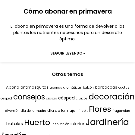
Cómo abonar en primavera
El abono en primavera es una forma de devolver a las
plantas los nutrientes necesarios para un desarrollo
óptimo.
SEGUIR LEYENDO »
Otros temas
Abono
antimosquitos
barbacoas
aromas
aromáticas
balcón
cactus
decoración
consejos
césped
cesped
crasas
cítricos
Flores
día de la mujer
diversión
día de la madre
firepit
fragancias
Jardinería
Huerto
frutales
interior
inspiración