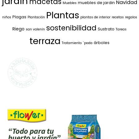
jardín
macetas
Navidad
muebles de jardin
Muebles
Plantas
Plagas
niños
Plantación
plantas de interior
recetas
regalos
sostenibilidad
Riego
Sustrato
san valenín
Tareas
terraza
árboles
Tratamiento
`poda
SELECCIONAMOS
LO MEJOR PARA
TI
La marca propia de Jardinarium te ofrece la
mejor calidad al mejor precio