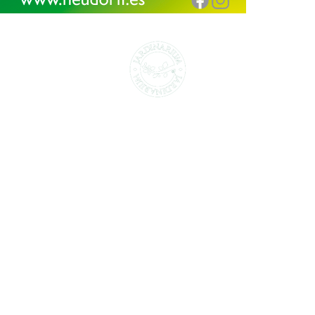
CENTROS DE JARDINERÍA Y DECORACIÓN
jardinarium.com
Política de protección de datos
Jardinarium _ CCS de Jardineria S.L.
C, Camí de Can Calders, 8, 2º 1ª, 08173
Sant Cugat del Vallès, Barcelona
Teléfono: 932 54 01 67
Encuentra aquí tu
Subscríbete a
Jardinarium más
nuestra newsletter