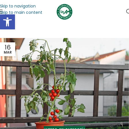
Skip to navigation
Skip to main content
Abrir barra de herramientas
16
MAR