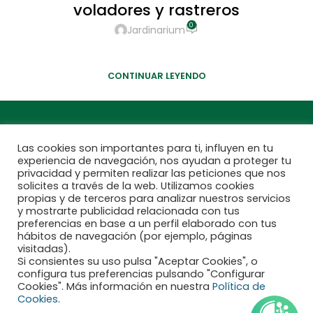
voladores y rastreros
0
Jardinarium
Mantener a raya a los insectos voladores y rastreros no
deseados y, en particular, a las avispas y sus nidos.
CONTINUAR LEYENDO
Las cookies son importantes para ti, influyen en tu
experiencia de navegación, nos ayudan a proteger tu
privacidad y permiten realizar las peticiones que nos
solicites a través de la web. Utilizamos cookies
propias y de terceros para analizar nuestros servicios
y mostrarte publicidad relacionada con tus
preferencias en base a un perfil elaborado con tus
hábitos de navegación (por ejemplo, páginas
visitadas).
Si consientes su uso pulsa "Aceptar Cookies", o
configura tus preferencias pulsando "Configurar
Financiado por la Unión Europea - NextGenerationEU
Cookies". Más información en nuestra
Política de
Cookies
.
Aviso legal