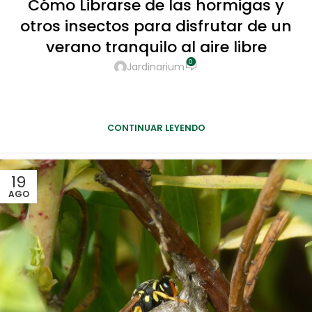
Cómo Librarse de las hormigas y
otros insectos para disfrutar de un
verano tranquilo al aire libre
0
Jardinarium
Mosquitos, hormigas y otros insectos pueden convertir
un hermoso día en el jardín en una experiencia
incómoda e irritante.
CONTINUAR LEYENDO
19
AGO