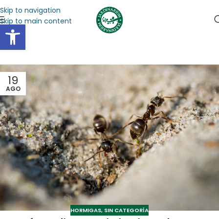
Skip to navigation
Skip to main content
Abrir barra de herramientas
19
AGO
HORMIGAS
,
SIN CATEGORÍA