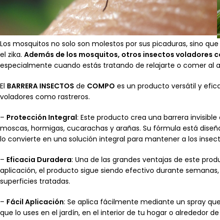
Los mosquitos no solo son molestos por sus picaduras, sino q
el zika.
Además de los mosquitos, otros insectos voladores c
especialmente cuando estás tratando de relajarte o comer al air
El
BARRERA INSECTOS
de
COMPO
es un producto versátil y efi
voladores como rastreros.
–
Protección Integral
: Este producto crea una barrera invisibl
moscas, hormigas, cucarachas y arañas. Su fórmula está diseña
lo convierte en una solución integral para mantener a los insect
–
Eficacia Duradera
: Una de las grandes ventajas de este prod
aplicación, el producto sigue siendo efectivo durante semanas,
superficies tratadas.
–
Fácil Aplicación
: Se aplica fácilmente mediante un spray qu
que lo uses en el jardín, en el interior de tu hogar o alrededor 