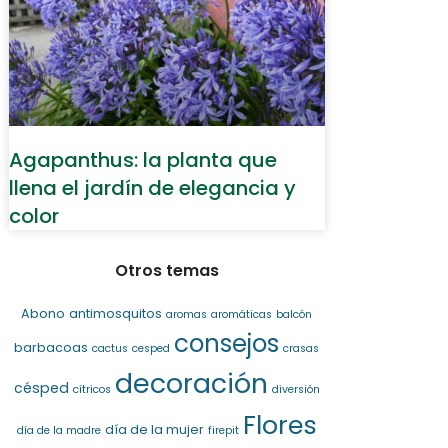
Agapanthus: la planta que
llena el jardín de elegancia y
color
Otros temas
Abono
antimosquitos
aromas
aromáticas
balcón
consejos
barbacoas
cactus
cesped
crasas
decoración
césped
cítricos
diversión
Flores
día de la mujer
día de la madre
firepit