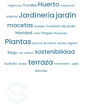
Huerto
frutales
fragancias
inspiración
jardín
Jardinería
interior
macetas
muebles de jardin
Muebles
Navidad
Plagas
niños
Plantación
Plantas
plantas de interior
recetas
regalos
sostenibilidad
Riego
san valenín
terraza
Sustrato
Tareas
Tratamiento
`poda
árboles
SELECCIONAMOS
LO MEJOR PARA
TI
La marca propia de
Jardinarium te ofrece la mejor
calidad al mejor precio