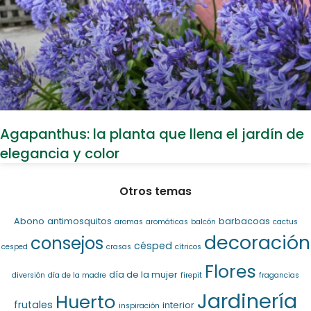
Agapanthus: la planta que llena el jardín de
elegancia y color
Otros temas
Abono
antimosquitos
barbacoas
aromas
aromáticas
balcón
cactus
decoración
consejos
césped
cesped
crasas
cítricos
Flores
día de la mujer
diversión
día de la madre
firepit
fragancias
Jardinería
Huerto
frutales
interior
inspiración