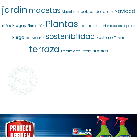
jardín
macetas
Navidad
muebles de jardin
Muebles
Plantas
Plagas
niños
Plantación
plantas de interior
recetas
regalos
sostenibilidad
Riego
Sustrato
san valenín
Tareas
terraza
árboles
Tratamiento
`poda
SELECCIONAMOS
LO MEJOR PARA
TI
La marca propia de Jardinarium te ofrece la
mejor calidad al mejor precio