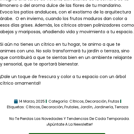
limonero o del aroma dulce de las flores de tu mandarino.
Evoca los patios andaluces, con el exotismo de la arquitectura
árabe. O en invierno, cuando los frutos maduros dan color a
esos días grises. Además, los cítricos atraen polinizadores como
abejas y mariposas, añadiendo vida y movimiento a tu espacio.
Si aún no tienes un cítrico en tu hogar, te animo a que te
animes con uno. No solo transformará tu jardín o terraza, sino
que contribuirá a que te sientas bien en un ambiente relajante
y sensorial, que te aportará bienestar.
¡Dale un toque de frescura y color a tu espacio con un árbol
cítrico ornamental!
14 Marzo, 2025
Categoría:
Cítricos
,
Decoración
,
Frutas
Etiquetas:
Cítricos
,
Decoración
,
Frutales
,
Jardín
,
Jardinería
,
Terraza
No Te Pierdas Las Novedades Y Tendencias De Cada Temporada.
¡Apúntate A La Newsletter!