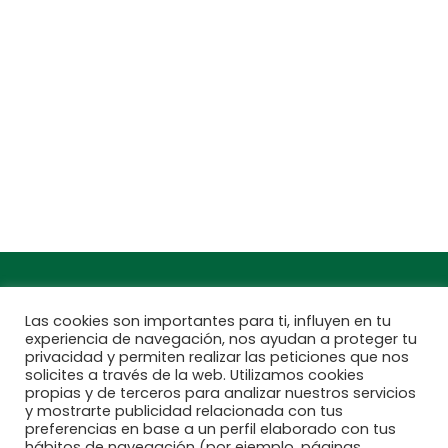
Jardinarium _ CCS de Jardineria S.L.
C, Camí de Can Calders, 8, 2º 1ª, 08173
Sant Cugat del Vallès, Barcelona
Teléfono: 932 54 01 67
Encuentra aquí tu
Subscríbete a
Jardinarium más
nuestra newsletter
cercano
Las cookies son importantes para ti, influyen en tu
experiencia de navegación, nos ayudan a proteger tu
privacidad y permiten realizar las peticiones que nos
solicites a través de la web. Utilizamos cookies
propias y de terceros para analizar nuestros servicios
y mostrarte publicidad relacionada con tus
preferencias en base a un perfil elaborado con tus
hábitos de navegación (por ejemplo, páginas