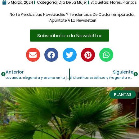
5 Marzo, 2024
Categoría:
Día De La Mujer
Etiquetas:
Flores
,
Plantas
No Te Pierdas Las Novedades Y Tendencias De Cada Temporada.
¡Apúntate A La Newsletter!
Subscríbete a la Newsletter
Anterior
Siguiente
Lavanda: elegancia y aroma en tu jardín
El Dianthus es Belleza y Fragancia en tu Jardín
PLANTAS