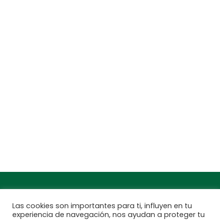
CENTROS DE JARDINERÍA Y DECORACIÓN
jardinarium.com
Política de protección de datos
Jardinarium _ CCS de Jardineria S.L.
C, Camí de Can Calders, 8, 2º 1ª, 08173
Sant Cugat del Vallès, Barcelona
Teléfono: 932 54 01 67
Encuentra aquí tu
Subscríbete a
Jardinarium más
nuestra newsletter
cercano
Las cookies son importantes para ti, influyen en tu
experiencia de navegación, nos ayudan a proteger tu