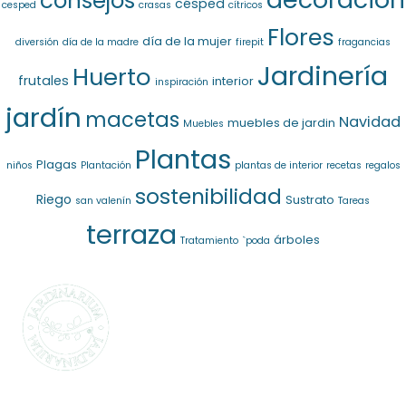
consejos
césped
cesped
crasas
cítricos
Flores
día de la mujer
diversión
día de la madre
firepit
fragancias
Jardinería
Huerto
frutales
interior
inspiración
jardín
macetas
Navidad
muebles de jardin
Muebles
Plantas
Plagas
niños
Plantación
plantas de interior
recetas
regalos
sostenibilidad
Riego
Sustrato
san valenín
Tareas
terraza
árboles
Tratamiento
`poda
SELECCIONAMOS
LO MEJOR PARA
TI
La marca propia de Jardinarium te ofrece la
mejor calidad al mejor precio