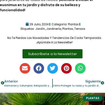
euonimus en tu jardín y disfruta de su belleza y
funcionalidad!
29 Julio, 2024
Categoría:
Plantas
Etiquetas:
Jardín
,
Jardinería
,
Plantas
,
Terraza
No Te Pierdas Las Novedades Y Tendencias De Cada Temporada.
¡Apúntate A La Newsletter!
Subscríbete a la Newsletter
Anterior
Siguiente
Hamacas y Columpios: Relajación y Diversión en tu Jardín
Cómo Proteger tu casa y tu jardín de avispas y otros insectos voladores y rastreros
PLANTAS