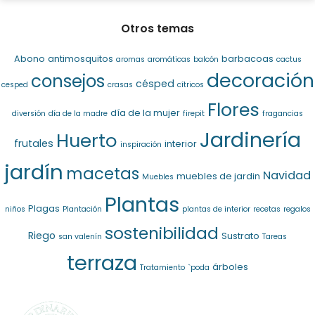
Otros temas
Abono
antimosquitos
barbacoas
aromas
aromáticas
balcón
cactus
decoración
consejos
césped
cesped
crasas
cítricos
Flores
día de la mujer
diversión
día de la madre
firepit
fragancias
Jardinería
Huerto
frutales
interior
inspiración
jardín
macetas
Navidad
muebles de jardin
Muebles
Plantas
Plagas
niños
Plantación
plantas de interior
recetas
regalos
sostenibilidad
Riego
Sustrato
san valenín
Tareas
terraza
árboles
Tratamiento
`poda
SELECCIONAMOS