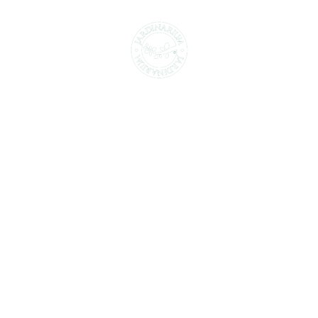
CENTROS DE JARDINERÍA Y DECORACIÓN
jardinarium.com
Política de protección de datos
Jardinarium _ CCS de Jardineria S.L.
C, Camí de Can Calders, 8, 2º 1ª, 08173
Sant Cugat del Vallès, Barcelona
Teléfono: 932 54 01 67
Encuentra aquí tu
Subscríbete a
Jardinarium más
nuestra newsletter
cercano