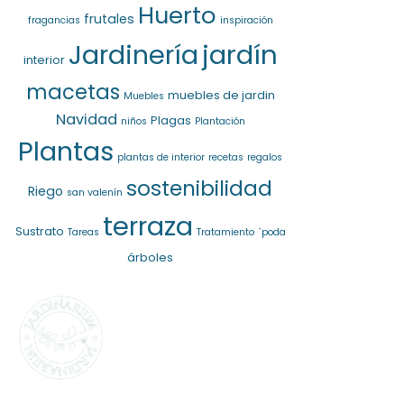
Huerto
frutales
fragancias
inspiración
jardín
Jardinería
interior
macetas
muebles de jardin
Muebles
Navidad
Plagas
niños
Plantación
Plantas
plantas de interior
recetas
regalos
sostenibilidad
Riego
san valenín
terraza
Sustrato
Tareas
Tratamiento
`poda
árboles
SELECCIONAMOS
LO MEJOR PARA
TI
La marca propia de
Jardinarium te ofrece la mejor
calidad al mejor precio