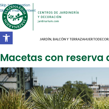
Skip to navigation
Skip to main content
Abrir barra de herramientas
JARDÍN, BALCÓN Y TERRAZA
HUERTO
DECOR
Macetas con reserva