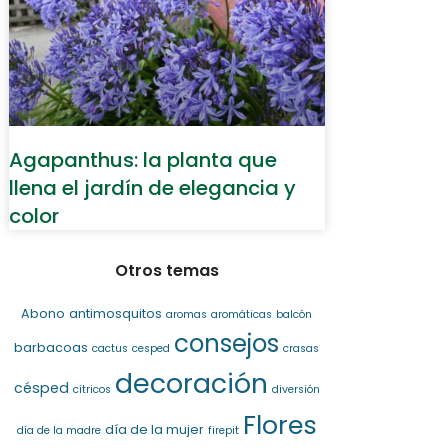
Agapanthus: la planta que
llena el jardín de elegancia y
color
Otros temas
Abono
antimosquitos
aromas
aromáticas
balcón
consejos
barbacoas
cactus
cesped
crasas
decoración
césped
cítricos
diversión
Flores
día de la mujer
día de la madre
firepit