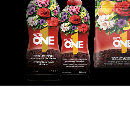
Jardinarium _ CCS de Jardineria S.L.
C, Camí de Can Calders, 8, 2º 1ª, 08173
Sant Cugat del Vallès, Barcelona
Teléfono: 932 54 01 67