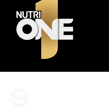
CENTROS DE JARDINERÍA Y
DECORACIÓN
jardinarium.com
Política de protección de datos