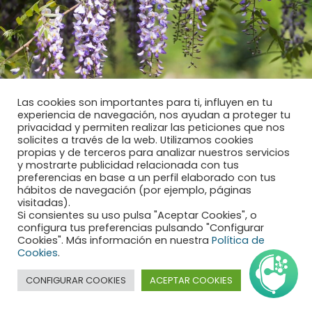
Las cookies son importantes para ti, influyen en tu
experiencia de navegación, nos ayudan a proteger tu
privacidad y permiten realizar las peticiones que nos
Cómo elegir la trepadora adecuada
solicites a través de la web. Utilizamos cookies
propias y de terceros para analizar nuestros servicios
y mostrarte publicidad relacionada con tus
Antes de escoger una especie conviene valorar varios factores:
preferencias en base a un perfil elaborado con tus
hábitos de navegación (por ejemplo, páginas
Horas de sol disponibles.
visitadas).
Si consientes su uso pulsa "Aceptar Cookies", o
Espacio de crecimiento.
configura tus preferencias pulsando "Configurar
Tipo de soporte.
Cookies". Más información en nuestra
Política de
Clima de la zona.
Cookies
.
Necesidades de mantenimiento.
También es importante decidir si se desea una planta de hoja
CONFIGURAR COOKIES
ACEPTAR COOKIES
perenne o caduca. Las perennes mantienen cobertura todo el
año, mientras que las caducas permiten mayor entrada de luz