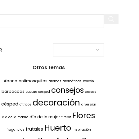
R
Otros temas
Abono
antimosquitos
aromas
aromáticas
balcón
consejos
barbacoas
cactus
cesped
crasas
decoración
césped
cítricos
diversión
Flores
día de la mujer
día de la madre
firepit
Huerto
frutales
fragancias
inspiración