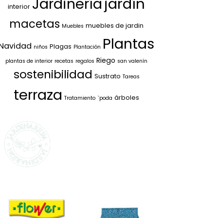
jardín
Jardinería
interior
macetas
muebles de jardin
Muebles
Plantas
Navidad
Plagas
niños
Plantación
Riego
plantas de interior
recetas
regalos
san valenín
sostenibilidad
Sustrato
Tareas
terraza
árboles
Tratamiento
`poda
SELECCIONAMOS
LO MEJOR PARA
TI
La marca propia de Jardinarium
te ofrece la mejor calidad al
mejor precio