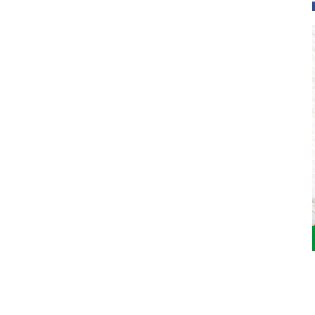
Jardinarium _ CCS de Jardineria S.L.
C, Camí de Can Calders, 8, 2º 1ª, 08173