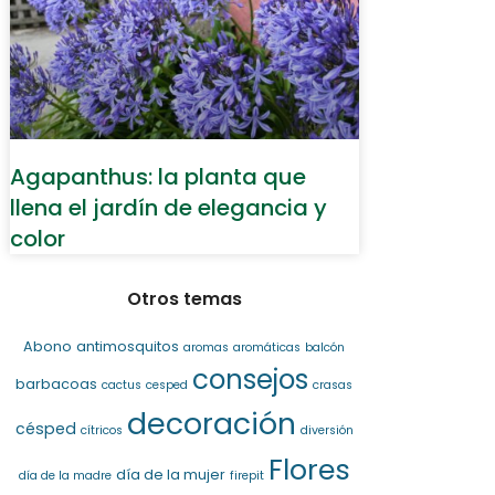
Agapanthus: la planta que
llena el jardín de elegancia y
color
Otros temas
Abono
antimosquitos
aromas
aromáticas
balcón
consejos
barbacoas
cactus
cesped
crasas
decoración
césped
cítricos
diversión
Flores
día de la mujer
día de la madre
firepit