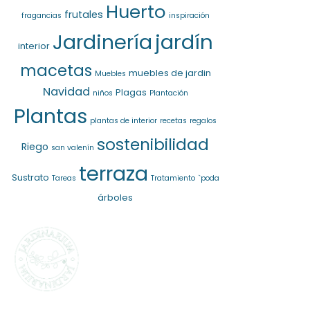
Huerto
frutales
fragancias
inspiración
jardín
Jardinería
interior
macetas
muebles de jardin
Muebles
Navidad
Plagas
niños
Plantación
Plantas
plantas de interior
recetas
regalos
sostenibilidad
Riego
san valenín
terraza
Sustrato
Tareas
Tratamiento
`poda
árboles
SELECCIONAMOS
LO MEJOR PARA
TI
La marca propia de
Jardinarium te ofrece la mejor
calidad al mejor precio