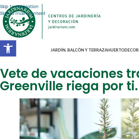
Skip to navigation
Skip to main content
Abrir barra de herramientas
JARDÍN, BALCÓN Y TERRAZA
HUERTO
DECOR
Vete de vacaciones tr
Greenville riega por ti.