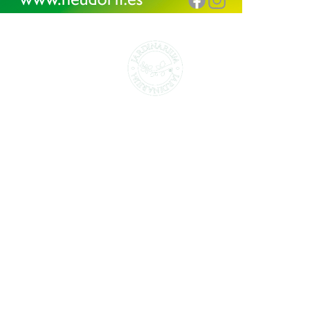
CENTROS DE JARDINERÍA Y DECORACIÓN
jardinarium.com
Política de protección de datos
Jardinarium _ CCS de Jardineria S.L.
C, Camí de Can Calders, 8, 2º 1ª, 08173
Sant Cugat del Vallès, Barcelona
Teléfono: 932 54 01 67
Encuentra aquí tu
Subscríbete a
Jardinarium más
nuestra newsletter