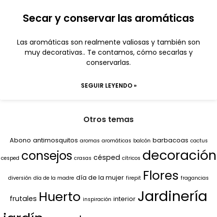
Secar y conservar las aromáticas
Las aromáticas son realmente valiosas y también son
muy decorativas.. Te contamos, cómo secarlas y
conservarlas.
SEGUIR LEYENDO »
Otros temas
Abono
antimosquitos
barbacoas
aromas
aromáticas
balcón
cactus
decoración
consejos
césped
cesped
crasas
cítricos
Flores
día de la mujer
diversión
día de la madre
firepit
fragancias
Jardinería
Huerto
frutales
interior
inspiración