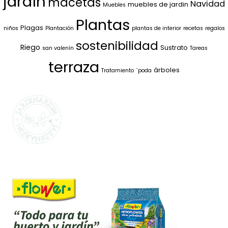
jardín
macetas
Navidad
muebles de jardin
Muebles
Plantas
Plagas
niños
Plantación
plantas de interior
recetas
regalos
sostenibilidad
Riego
Sustrato
san valenín
Tareas
terraza
árboles
Tratamiento
`poda
SELECCIONAMOS
LO MEJOR PARA
TI
La marca propia de Jardinarium te ofrece la
mejor calidad al mejor precio