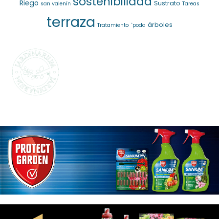
sostenibilidad
Riego
Sustrato
san valenín
Tareas
terraza
árboles
Tratamiento
`poda
SELECCIONAMOS
LO MEJOR PARA
TI
La marca propia de Jardinarium te ofrece la
mejor calidad al mejor precio