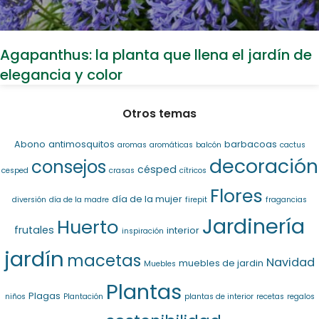
Agapanthus: la planta que llena el jardín de
elegancia y color
Otros temas
Abono
antimosquitos
barbacoas
aromas
aromáticas
balcón
cactus
decoración
consejos
césped
cesped
crasas
cítricos
Flores
día de la mujer
diversión
día de la madre
firepit
fragancias
Jardinería
Huerto
frutales
interior
inspiración
jardín
macetas
Navidad
muebles de jardin
Muebles
Plantas
Plagas
niños
Plantación
plantas de interior
recetas
regalos