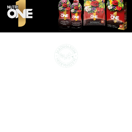
CENTROS DE JARDINERÍA Y DECORACIÓN
jardinarium.com
Política de protección de datos
Jardinarium _ CCS de Jardineria S.L.
C, Camí de Can Calders, 8, 2º 1ª, 08173
Sant Cugat del Vallès, Barcelona
Teléfono: 932 54 01 67