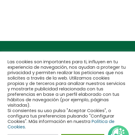
Encuentra aquí tu
Subscríbete a
Jardinarium más
nuestra newsletter
cercano
Las cookies son importantes para ti, influyen en tu
experiencia de navegación, nos ayudan a proteger tu
privacidad y permiten realizar las peticiones que nos
solicites a través de la web. Utilizamos cookies
propias y de terceros para analizar nuestros servicios
y mostrarte publicidad relacionada con tus
preferencias en base a un perfil elaborado con tus
hábitos de navegación (por ejemplo, páginas
visitadas).
Si consientes su uso pulsa "Aceptar Cookies", o
configura tus preferencias pulsando "Configurar
Financiado por la Unión Europea - NextGenerationEU
Cookies". Más información en nuestra
Política de
Cookies
.
Aviso legal