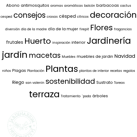
Abono
antimosquitos
barbacoas
aromas
aromáticas
balcón
cactus
decoración
consejos
césped
cesped
crasas
cítricos
Flores
día de la mujer
diversión
día de la madre
firepit
fragancias
Jardinería
Huerto
frutales
interior
inspiración
jardín
macetas
Navidad
muebles de jardin
Muebles
Plantas
Plagas
niños
Plantación
plantas de interior
recetas
regalos
sostenibilidad
Riego
Sustrato
san valenín
Tareas
terraza
árboles
Tratamiento
`poda
SELECCIONAMOS
LO MEJOR PARA
TI
La marca propia de Jardinarium te ofrece la