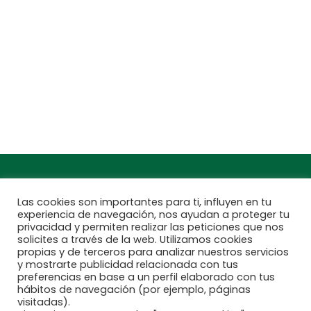
C, Camí de Can Calders, 8, 2º 1ª, 08173
Sant Cugat del Vallès, Barcelona
Teléfono: 932 54 01 67
Encuentra aquí tu
Subscríbete a
Jardinarium más
nuestra newsletter
cercano
Las cookies son importantes para ti, influyen en tu
experiencia de navegación, nos ayudan a proteger tu
privacidad y permiten realizar las peticiones que nos
solicites a través de la web. Utilizamos cookies
propias y de terceros para analizar nuestros servicios
y mostrarte publicidad relacionada con tus
preferencias en base a un perfil elaborado con tus
hábitos de navegación (por ejemplo, páginas
visitadas).