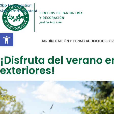
Skip to navigation
Skip to main content
Abrir barra de herramientas
JARDÍN, BALCÓN Y TERRAZA
HUERTO
DECOR
¡Disfruta del verano e
exteriores!