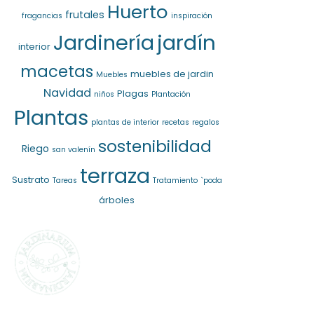
Huerto
frutales
fragancias
inspiración
jardín
Jardinería
interior
macetas
muebles de jardin
Muebles
Navidad
Plagas
niños
Plantación
Plantas
plantas de interior
recetas
regalos
sostenibilidad
Riego
san valenín
terraza
Sustrato
Tareas
Tratamiento
`poda
árboles
SELECCIONAMOS
LO MEJOR PARA
TI
La marca propia de
Jardinarium te ofrece la mejor
calidad al mejor precio