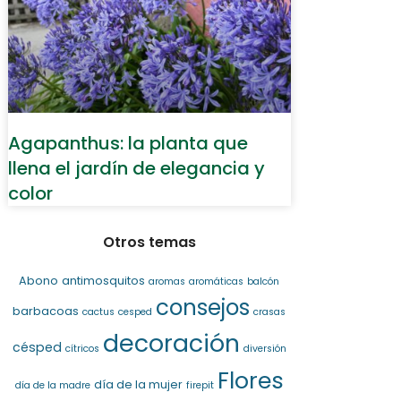
Agapanthus: la planta que
llena el jardín de elegancia y
color
Otros temas
Abono
antimosquitos
aromas
aromáticas
balcón
consejos
barbacoas
cactus
cesped
crasas
decoración
césped
cítricos
diversión
Flores
día de la mujer
día de la madre
firepit