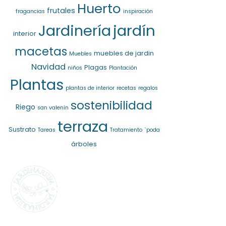
Huerto
frutales
fragancias
inspiración
jardín
Jardinería
interior
macetas
muebles de jardin
Muebles
Navidad
Plagas
niños
Plantación
Plantas
plantas de interior
recetas
regalos
sostenibilidad
Riego
san valenín
terraza
Sustrato
Tareas
Tratamiento
`poda
árboles
SELECCIONAMOS
LO MEJOR PARA
TI
La marca propia de
Jardinarium te ofrece la mejor
calidad al mejor precio