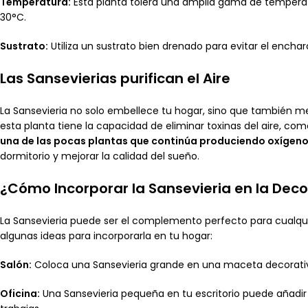
Temperatura:
Esta planta tolera una amplia gama de temperatu
30°C.
Sustrato:
Utiliza un sustrato bien drenado para evitar el encha
Las Sansevierias purifican el Aire
La Sansevieria no solo embellece tu hogar, sino que también mejo
esta planta tiene la capacidad de eliminar toxinas del aire, com
una de las pocas plantas que continúa produciendo oxígeno
dormitorio y mejorar la calidad del sueño.
¿Cómo Incorporar la Sansevieria en la Dec
La Sansevieria puede ser el complemento perfecto para cualqui
algunas ideas para incorporarla en tu hogar:
Salón:
Coloca una Sansevieria grande en una maceta decorativa
Oficina:
Una Sansevieria pequeña en tu escritorio puede añadir 