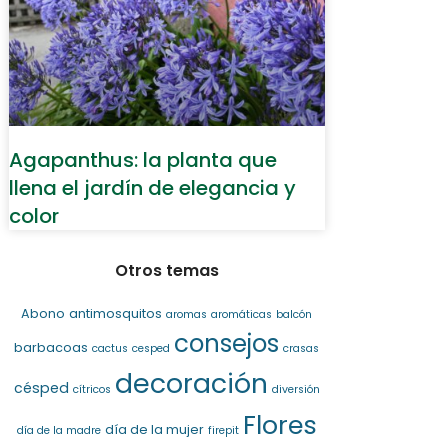
Agapanthus: la planta que
llena el jardín de elegancia y
color
Otros temas
Abono
antimosquitos
aromas
aromáticas
balcón
consejos
barbacoas
cactus
cesped
crasas
decoración
césped
cítricos
diversión
Flores
día de la mujer
día de la madre
firepit