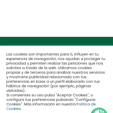
Encuentra aquí tu
Subscríbete a
Jardinarium más
nuestra newsletter
cercano
Las cookies son importantes para ti, influyen en tu
experiencia de navegación, nos ayudan a proteger tu
privacidad y permiten realizar las peticiones que nos
solicites a través de la web. Utilizamos cookies
propias y de terceros para analizar nuestros servicios
y mostrarte publicidad relacionada con tus
preferencias en base a un perfil elaborado con tus
hábitos de navegación (por ejemplo, páginas
visitadas).
Si consientes su uso pulsa "Aceptar Cookies", o
configura tus preferencias pulsando "Configurar
Financiado por la Unión Europea - NextGenerationEU
Cookies". Más información en nuestra
Política de
Cookies
.
Aviso legal