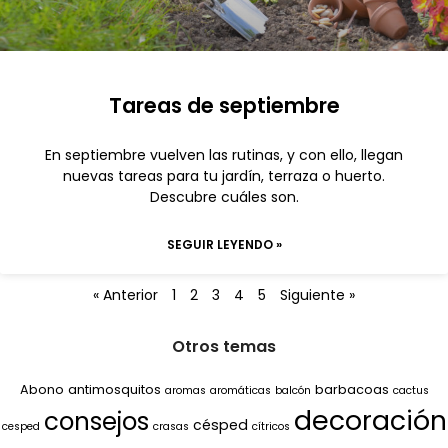
Tareas de septiembre
En septiembre vuelven las rutinas, y con ello, llegan
nuevas tareas para tu jardín, terraza o huerto.
Descubre cuáles son.
SEGUIR LEYENDO »
« Anterior
1
2
3
4
5
Siguiente »
Otros temas
Abono
antimosquitos
barbacoas
aromas
aromáticas
balcón
cactus
decoración
consejos
césped
cesped
crasas
cítricos