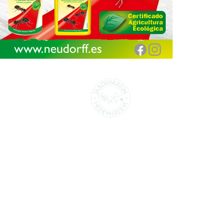
CENTROS DE JARDINERÍA Y DECORACIÓN
jardinarium.com
Política de protección de datos
Jardinarium _ CCS de Jardineria S.L.
C, Camí de Can Calders, 8, 2º 1ª, 08173
Sant Cugat del Vallès, Barcelona
Teléfono: 932 54 01 67