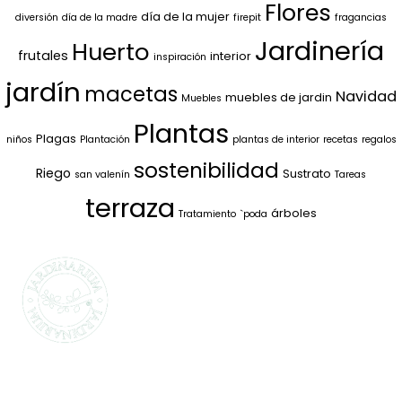
Flores
día de la mujer
diversión
día de la madre
firepit
fragancias
Jardinería
Huerto
frutales
interior
inspiración
jardín
macetas
Navidad
muebles de jardin
Muebles
Plantas
Plagas
niños
Plantación
plantas de interior
recetas
regalos
sostenibilidad
Riego
Sustrato
san valenín
Tareas
terraza
árboles
Tratamiento
`poda
SELECCIONAMOS
LO MEJOR PARA
TI
La marca propia de Jardinarium te ofrece la
mejor calidad al mejor precio