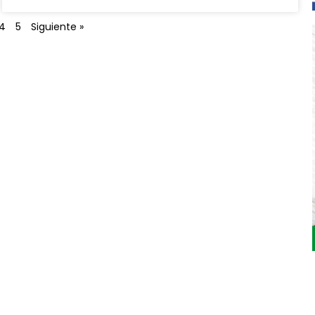
4
5
Siguiente »
Jardinarium _ CCS de Jardineria S.L.
C, Camí de Can Calders, 8, 2º 1ª, 08173