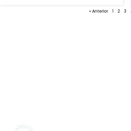
« Anterior
1
2
3
CENTROS DE JARDINERÍA Y
DECORACIÓN