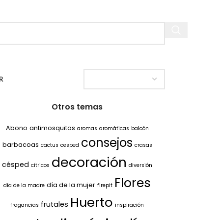
R
Otros temas
Abono
antimosquitos
aromas
aromáticas
balcón
consejos
barbacoas
cactus
cesped
crasas
decoración
césped
cítricos
diversión
Flores
día de la mujer
día de la madre
firepit
Huerto
frutales
fragancias
inspiración