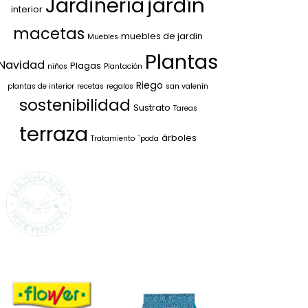
jardín
Jardinería
interior
macetas
muebles de jardin
Muebles
Plantas
Navidad
Plagas
niños
Plantación
Riego
plantas de interior
recetas
regalos
san valenín
sostenibilidad
Sustrato
Tareas
terraza
árboles
Tratamiento
`poda
SELECCIONAMOS
LO MEJOR PARA
TI
La marca propia de Jardinarium
te ofrece la mejor calidad al
mejor precio