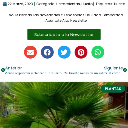
22 Marzo, 2023
Categoría:
Herramientas
,
Huerto
Etiquetas:
Huerto
No Te Pierdas Las Novedades Y Tendencias De Cada Temporada.
¡Apúntate A La Newsletter!
Subscríbete a la Newsletter
Anterior
Siguiente
Cómo organizar y decorar un huerto urbano
Tu huerto necesita un extra: el compost casero
PLANTAS