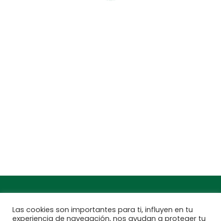
CENTROS DE JARDINERÍA Y DECORACIÓN
jardinarium.com
Política de protección de datos
Jardinarium _ CCS de Jardineria S.L.
C, Camí de Can Calders, 8, 2º 1ª, 08173
Sant Cugat del Vallès, Barcelona
Teléfono: 932 54 01 67
Encuentra aquí tu
Subscríbete a
Jardinarium más
nuestra newsletter
cercano
Las cookies son importantes para ti, influyen en tu
experiencia de navegación, nos ayudan a proteger tu