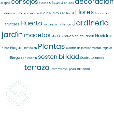
decoración
consejos
césped
cesped
crasas
cítricos
Flores
día de la mujer
diversión
día de la madre
firepit
fragancias
Jardinería
Huerto
frutales
interior
inspiración
jardín
macetas
Navidad
muebles de jardin
Muebles
Plantas
Plagas
niños
Plantación
plantas de interior
recetas
regalos
sostenibilidad
Riego
Sustrato
san valenín
Tareas
terraza
árboles
Tratamiento
`poda
SELECCIONAMOS
LO MEJOR PARA
TI
La marca propia de Jardinarium te ofrece la
mejor calidad al mejor precio