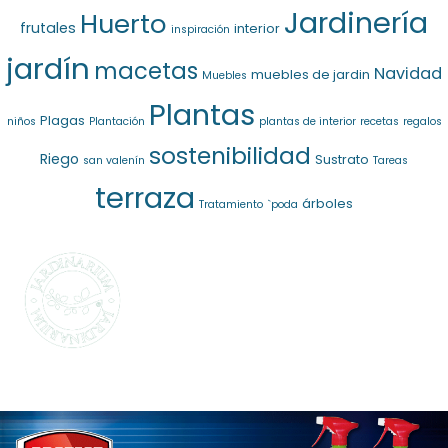
Jardinería
Huerto
frutales
interior
inspiración
jardín
macetas
Navidad
muebles de jardin
Muebles
Plantas
Plagas
niños
Plantación
plantas de interior
recetas
regalos
sostenibilidad
Riego
Sustrato
san valenín
Tareas
terraza
árboles
Tratamiento
`poda
SELECCIONAMOS
LO MEJOR PARA
TI
La marca propia de Jardinarium te ofrece la
mejor calidad al mejor precio