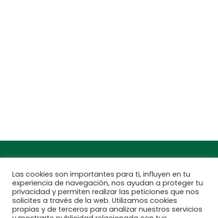
Política de protección de datos
Jardinarium _ CCS de Jardineria S.L.
C, Camí de Can Calders, 8, 2º 1ª, 08173
Sant Cugat del Vallès, Barcelona
Teléfono: 932 54 01 67
Encuentra aquí tu
Subscríbete a
Jardinarium más
nuestra newsletter
cercano
Las cookies son importantes para ti, influyen en tu
experiencia de navegación, nos ayudan a proteger tu
privacidad y permiten realizar las peticiones que nos
solicites a través de la web. Utilizamos cookies
propias y de terceros para analizar nuestros servicios