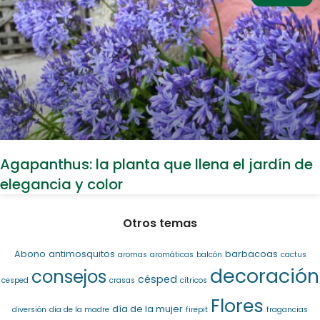
Agapanthus: la planta que llena el jardín de
elegancia y color
Otros temas
Abono
antimosquitos
barbacoas
aromas
aromáticas
balcón
cactus
decoración
consejos
césped
cesped
crasas
cítricos
Flores
día de la mujer
diversión
día de la madre
firepit
fragancias