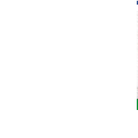
Jardinarium _ CCS de Jardineria S.L.
C, Camí de Can Calders, 8, 2º 1ª, 08173