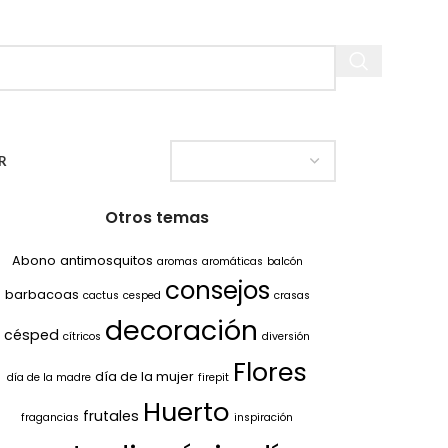
R
Otros temas
Abono
antimosquitos
aromas
aromáticas
balcón
consejos
barbacoas
cactus
cesped
crasas
decoración
césped
cítricos
diversión
Flores
día de la mujer
día de la madre
firepit
Huerto
frutales
fragancias
inspiración