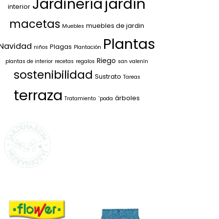
jardín
Jardinería
interior
macetas
muebles de jardin
Muebles
Plantas
Navidad
Plagas
niños
Plantación
Riego
plantas de interior
recetas
regalos
san valenín
sostenibilidad
Sustrato
Tareas
terraza
árboles
Tratamiento
`poda
SELECCIONAMOS
LO MEJOR PARA
TI
La marca propia de Jardinarium
te ofrece la mejor calidad al
mejor precio