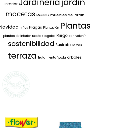
jardín
Jardinería
interior
macetas
muebles de jardin
Muebles
Plantas
Navidad
Plagas
niños
Plantación
Riego
plantas de interior
recetas
regalos
san valenín
sostenibilidad
Sustrato
Tareas
terraza
árboles
Tratamiento
`poda
SELECCIONAMOS
LO MEJOR PARA
TI
La marca propia de Jardinarium
te ofrece la mejor calidad al
mejor precio