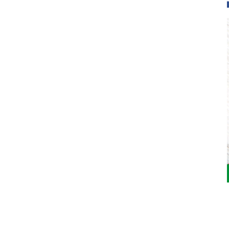
Jardinarium _ CCS de Jardineria S.L.
C, Camí de Can Calders, 8, 2º 1ª, 08173