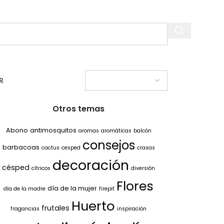
R
Otros temas
Abono
antimosquitos
aromas
aromáticas
balcón
consejos
barbacoas
cactus
cesped
crasas
decoración
césped
cítricos
diversión
Flores
día de la mujer
día de la madre
firepit
Huerto
frutales
fragancias
inspiración