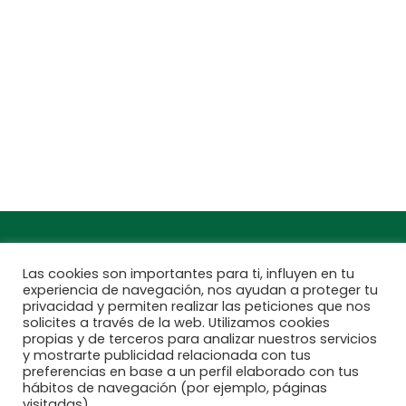
C, Camí de Can Calders, 8, 2º 1ª, 08173
Sant Cugat del Vallès, Barcelona
Teléfono: 932 54 01 67
Encuentra aquí tu
Subscríbete a
Jardinarium más
nuestra newsletter
cercano
Las cookies son importantes para ti, influyen en tu
experiencia de navegación, nos ayudan a proteger tu
privacidad y permiten realizar las peticiones que nos
solicites a través de la web. Utilizamos cookies
propias y de terceros para analizar nuestros servicios
y mostrarte publicidad relacionada con tus
preferencias en base a un perfil elaborado con tus
hábitos de navegación (por ejemplo, páginas
visitadas).