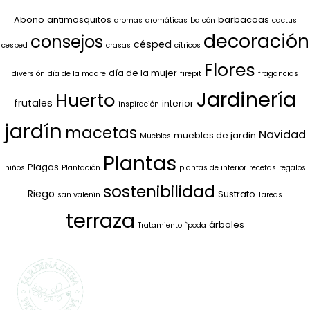
Abono
antimosquitos
barbacoas
aromas
aromáticas
balcón
cactus
decoración
consejos
césped
cesped
crasas
cítricos
Flores
día de la mujer
diversión
día de la madre
firepit
fragancias
Jardinería
Huerto
frutales
interior
inspiración
jardín
macetas
Navidad
muebles de jardin
Muebles
Plantas
Plagas
niños
Plantación
plantas de interior
recetas
regalos
sostenibilidad
Riego
Sustrato
san valenín
Tareas
terraza
árboles
Tratamiento
`poda
SELECCIONAMOS
LO MEJOR PARA
TI
La marca propia de Jardinarium te ofrece la