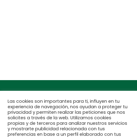
Jardinarium _ CCS de Jardineria S.L.
C, Camí de Can Calders, 8, 2º 1ª, 08173
Sant Cugat del Vallès, Barcelona
Teléfono: 932 54 01 67
Encuentra aquí tu
Subscríbete a
Jardinarium más
nuestra newsletter
cercano
Las cookies son importantes para ti, influyen en tu
experiencia de navegación, nos ayudan a proteger tu
privacidad y permiten realizar las peticiones que nos
solicites a través de la web. Utilizamos cookies
propias y de terceros para analizar nuestros servicios
y mostrarte publicidad relacionada con tus
preferencias en base a un perfil elaborado con tus