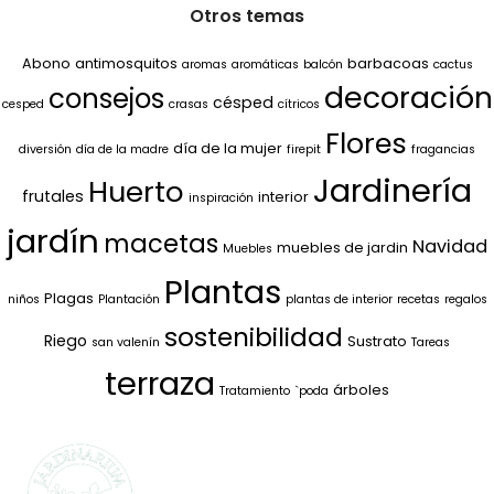
Otros temas
Abono
antimosquitos
barbacoas
aromas
aromáticas
balcón
cactus
decoración
consejos
césped
cesped
crasas
cítricos
Flores
día de la mujer
diversión
día de la madre
firepit
fragancias
Jardinería
Huerto
frutales
interior
inspiración
jardín
macetas
Navidad
muebles de jardin
Muebles
Plantas
Plagas
niños
Plantación
plantas de interior
recetas
regalos
sostenibilidad
Riego
Sustrato
san valenín
Tareas
terraza
árboles
Tratamiento
`poda
SELECCIONAMOS
LO MEJOR PARA