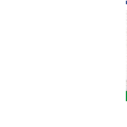
Jardinarium _ CCS de Jardineria S.L.
C, Camí de Can Calders, 8, 2º 1ª, 08173