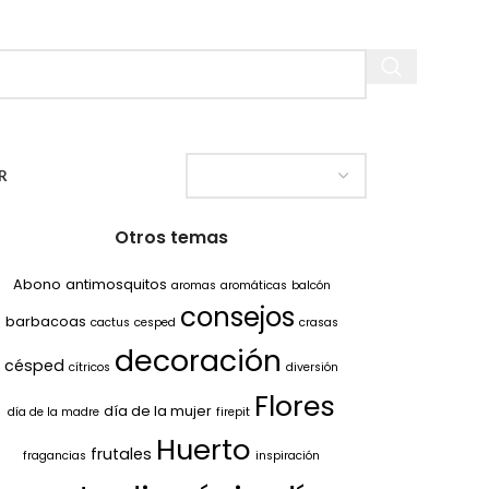
R
Otros temas
Abono
antimosquitos
aromas
aromáticas
balcón
consejos
barbacoas
cactus
cesped
crasas
decoración
césped
cítricos
diversión
Flores
día de la mujer
día de la madre
firepit
Huerto
frutales
fragancias
inspiración