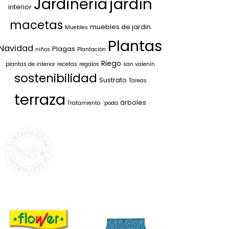
jardín
Jardinería
interior
macetas
muebles de jardin
Muebles
Plantas
Navidad
Plagas
niños
Plantación
Riego
plantas de interior
recetas
regalos
san valenín
sostenibilidad
Sustrato
Tareas
terraza
árboles
Tratamiento
`poda
SELECCIONAMOS
LO MEJOR PARA
TI
La marca propia de Jardinarium
te ofrece la mejor calidad al
mejor precio