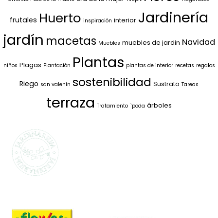
Jardinería
Huerto
frutales
interior
inspiración
jardín
macetas
Navidad
muebles de jardin
Muebles
Plantas
Plagas
niños
Plantación
plantas de interior
recetas
regalos
sostenibilidad
Riego
Sustrato
san valenín
Tareas
terraza
árboles
Tratamiento
`poda
SELECCIONAMOS
LO MEJOR PARA
TI
La marca propia de Jardinarium te ofrece la
mejor calidad al mejor precio