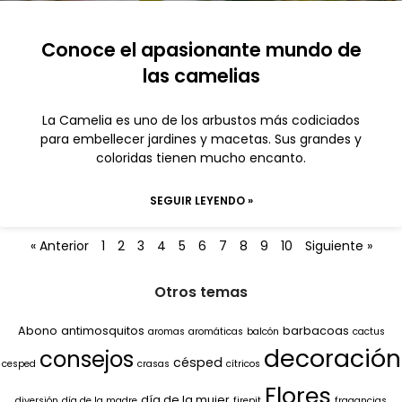
Conoce el apasionante mundo de
las camelias
La Camelia es uno de los arbustos más codiciados
para embellecer jardines y macetas. Sus grandes y
coloridas tienen mucho encanto.
SEGUIR LEYENDO »
« Anterior
1
2
3
4
5
6
7
8
9
10
Siguiente »
Otros temas
Abono
antimosquitos
barbacoas
aromas
aromáticas
balcón
cactus
decoración
consejos
césped
cesped
crasas
cítricos
Flores
día de la mujer
diversión
día de la madre
firepit
fragancias