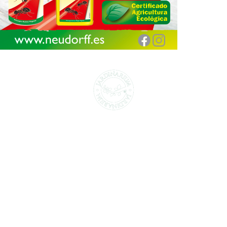
CENTROS DE JARDINERÍA Y DECORACIÓN
jardinarium.com
Política de protección de datos
Jardinarium _ CCS de Jardineria S.L.
C, Camí de Can Calders, 8, 2º 1ª, 08173
Sant Cugat del Vallès, Barcelona
Teléfono: 932 54 01 67