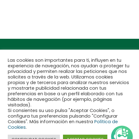
Encuentra aquí tu
Subscríbete a
Jardinarium más
nuestra newsletter
cercano
Las cookies son importantes para ti, influyen en tu
experiencia de navegación, nos ayudan a proteger tu
privacidad y permiten realizar las peticiones que nos
solicites a través de la web. Utilizamos cookies
propias y de terceros para analizar nuestros servicios
y mostrarte publicidad relacionada con tus
preferencias en base a un perfil elaborado con tus
hábitos de navegación (por ejemplo, páginas
visitadas).
Si consientes su uso pulsa "Aceptar Cookies", o
configura tus preferencias pulsando "Configurar
Financiado por la Unión Europea - NextGenerationEU
Cookies". Más información en nuestra
Política de
Cookies
.
Aviso legal