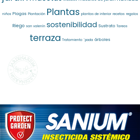
Plantas
Plagas
niños
Plantación
plantas de interior
recetas
regalos
sostenibilidad
Riego
Sustrato
san valenín
Tareas
terraza
árboles
Tratamiento
`poda
SELECCIONAMOS
LO MEJOR PARA
TI
La marca propia de Jardinarium te ofrece la
mejor calidad al mejor precio