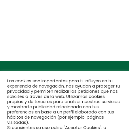
Sant Cugat del Vallès, Barcelona
Teléfono: 932 54 01 67
Encuentra aquí tu
Subscríbete a
Jardinarium más
nuestra newsletter
cercano
Las cookies son importantes para ti, influyen en tu
experiencia de navegación, nos ayudan a proteger tu
privacidad y permiten realizar las peticiones que nos
solicites a través de la web. Utilizamos cookies
propias y de terceros para analizar nuestros servicios
y mostrarte publicidad relacionada con tus
preferencias en base a un perfil elaborado con tus
hábitos de navegación (por ejemplo, páginas
visitadas).
Si consientes su uso pulsa "Aceptar Cookies", o