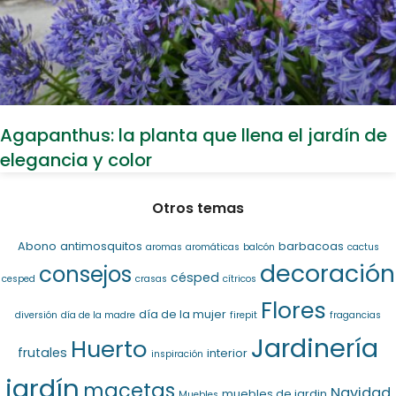
Agapanthus: la planta que llena el jardín de
elegancia y color
Otros temas
Abono
antimosquitos
barbacoas
aromas
aromáticas
balcón
cactus
decoración
consejos
césped
cesped
crasas
cítricos
Flores
día de la mujer
diversión
día de la madre
firepit
fragancias
Jardinería
Huerto
frutales
interior
inspiración
jardín
macetas
Navidad
muebles de jardin
Muebles