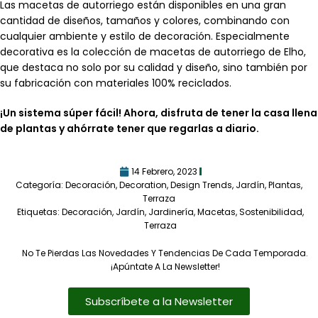
Las macetas de autorriego están disponibles en una gran
cantidad de diseños, tamaños y colores, combinando con
cualquier ambiente y estilo de decoración. Especialmente
decorativa es la colección de macetas de autorriego de Elho,
que destaca no solo por su calidad y diseño, sino también por
su fabricación con materiales 100% reciclados.
¡Un sistema súper fácil! Ahora, disfruta de tener la casa llena
de plantas y ahórrate tener que regarlas a diario.
14 Febrero, 2023
Categoría:
Decoración
,
Decoration
,
Design Trends
,
Jardín
,
Plantas
,
Terraza
Etiquetas:
Decoración
,
Jardín
,
Jardinería
,
Macetas
,
Sostenibilidad
,
Terraza
No Te Pierdas Las Novedades Y Tendencias De Cada Temporada.
¡Apúntate A La Newsletter!
Subscríbete a la Newsletter