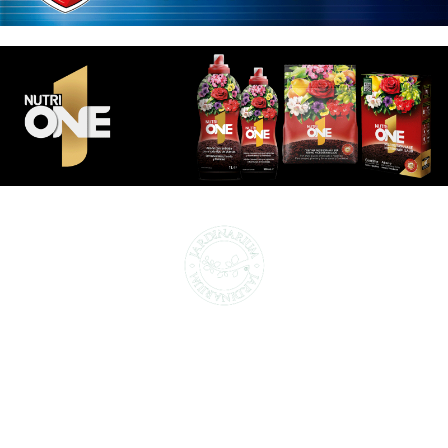
CENTROS DE JARDINERÍA Y DECORACIÓN
jardinarium.com
Política de protección de datos
Jardinarium _ CCS de Jardineria S.L.
C, Camí de Can Calders, 8, 2º 1ª, 08173