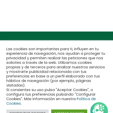
Encuentra aquí tu
Subscríbete a
Jardinarium más
nuestra newsletter
cercano
Las cookies son importantes para ti, influyen en tu
experiencia de navegación, nos ayudan a proteger tu
privacidad y permiten realizar las peticiones que nos
solicites a través de la web. Utilizamos cookies
propias y de terceros para analizar nuestros servicios
y mostrarte publicidad relacionada con tus
preferencias en base a un perfil elaborado con tus
hábitos de navegación (por ejemplo, páginas
visitadas).
Si consientes su uso pulsa "Aceptar Cookies", o
configura tus preferencias pulsando "Configurar
Financiado por la Unión Europea - NextGenerationEU
Cookies". Más información en nuestra
Política de
Cookies
.
Aviso legal