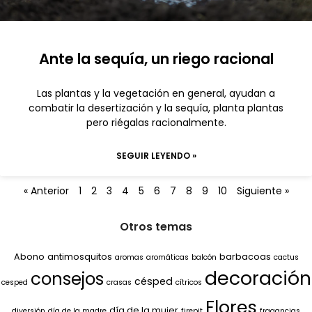
Ante la sequía, un riego racional
Las plantas y la vegetación en general, ayudan a
combatir la desertización y la sequía, planta plantas
pero riégalas racionalmente.
SEGUIR LEYENDO »
« Anterior
1
2
3
4
5
6
7
8
9
10
Siguiente »
Otros temas
Abono
antimosquitos
barbacoas
aromas
aromáticas
balcón
cactus
decoración
consejos
césped
cesped
crasas
cítricos
Flores
día de la mujer
diversión
día de la madre
firepit
fragancias