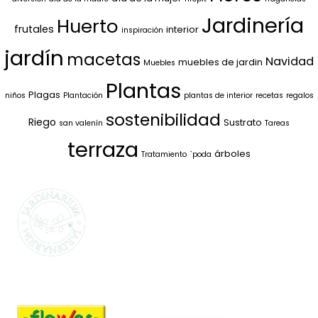
Jardinería
Huerto
frutales
interior
inspiración
jardín
macetas
Navidad
muebles de jardin
Muebles
Plantas
Plagas
niños
Plantación
plantas de interior
recetas
regalos
sostenibilidad
Riego
Sustrato
san valenín
Tareas
terraza
árboles
Tratamiento
`poda
SELECCIONAMOS
LO MEJOR PARA
TI
La marca propia de Jardinarium te ofrece la
mejor calidad al mejor precio