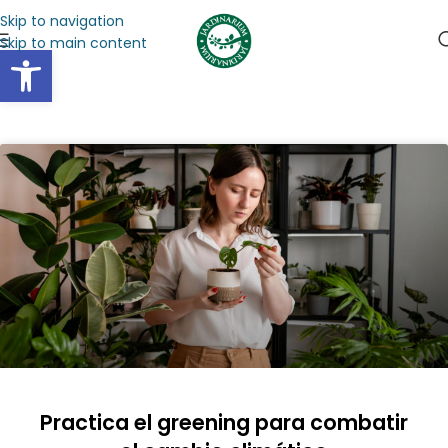
Skip to navigation
Skip to main content
Abrir barra de herramientas
Practica el greening para combatir