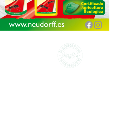
CENTROS DE JARDINERÍA Y DECORACIÓN
jardinarium.com
Política de protección de datos
Jardinarium _ CCS de Jardineria S.L.
C, Camí de Can Calders, 8, 2º 1ª, 08173
Sant Cugat del Vallès, Barcelona
Teléfono: 932 54 01 67