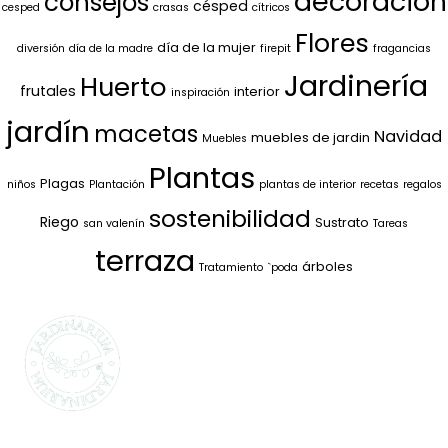
decoración
consejos
césped
cesped
crasas
cítricos
Flores
día de la mujer
diversión
día de la madre
firepit
fragancias
Jardinería
Huerto
frutales
interior
inspiración
jardín
macetas
Navidad
muebles de jardin
Muebles
Plantas
Plagas
niños
Plantación
plantas de interior
recetas
regalos
sostenibilidad
Riego
Sustrato
san valenín
Tareas
terraza
árboles
Tratamiento
`poda
SELECCIONAMOS
LO MEJOR PARA
TI
La marca propia de Jardinarium te ofrece la
mejor calidad al mejor precio