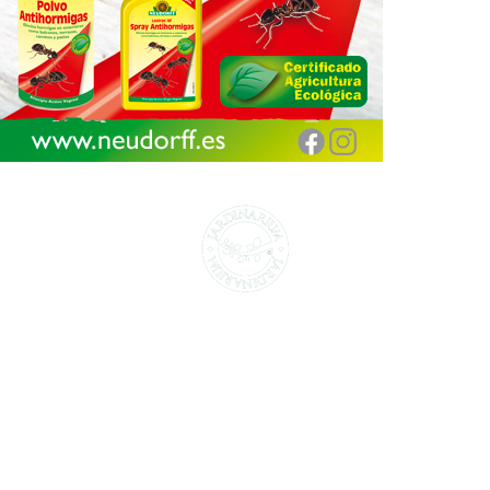
CENTROS DE JARDINERÍA Y DECORACIÓN
jardinarium.com
Política de protección de datos
Jardinarium _ CCS de Jardineria S.L.
C, Camí de Can Calders, 8, 2º 1ª, 08173
Sant Cugat del Vallès, Barcelona