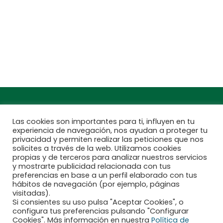
Teléfono: 932 54 01 67
Encuentra aquí tu
Subscríbete a
Jardinarium más
nuestra newsletter
cercano
Las cookies son importantes para ti, influyen en tu
experiencia de navegación, nos ayudan a proteger tu
privacidad y permiten realizar las peticiones que nos
solicites a través de la web. Utilizamos cookies
propias y de terceros para analizar nuestros servicios
y mostrarte publicidad relacionada con tus
preferencias en base a un perfil elaborado con tus
hábitos de navegación (por ejemplo, páginas
visitadas).
Si consientes su uso pulsa "Aceptar Cookies", o
configura tus preferencias pulsando "Configurar
Financiado por la Unión Europea - NextGenerationEU
Cookies". Más información en nuestra
Política de