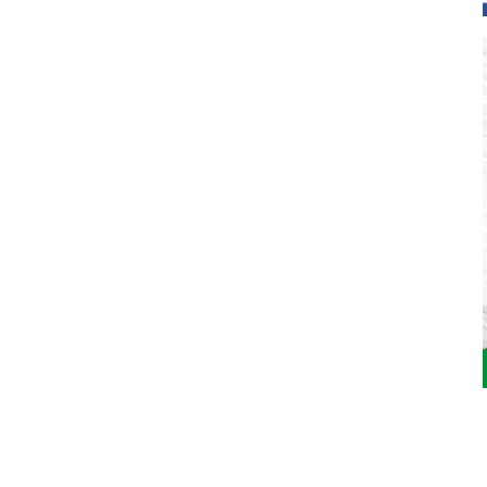
Jardinarium _ CCS de Jardineria S.L.
C, Camí de Can Calders, 8, 2º 1ª, 08173