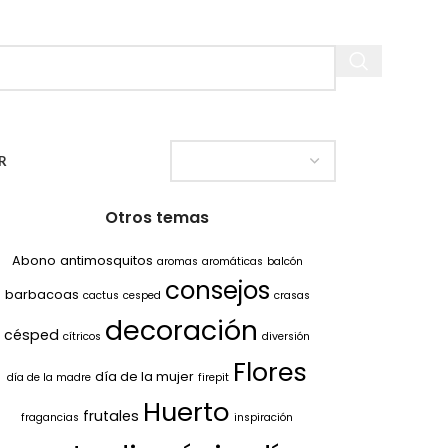
R
Otros temas
Abono
antimosquitos
aromas
aromáticas
balcón
consejos
barbacoas
cactus
cesped
crasas
decoración
césped
cítricos
diversión
Flores
día de la mujer
día de la madre
firepit
Huerto
frutales
fragancias
inspiración