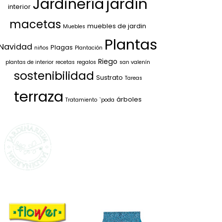
jardín
Jardinería
interior
macetas
muebles de jardin
Muebles
Plantas
Navidad
Plagas
niños
Plantación
Riego
plantas de interior
recetas
regalos
san valenín
sostenibilidad
Sustrato
Tareas
terraza
árboles
Tratamiento
`poda
SELECCIONAMOS
LO MEJOR PARA
TI
La marca propia de Jardinarium
te ofrece la mejor calidad al
mejor precio