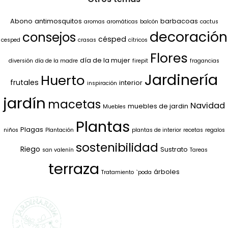
Abono
antimosquitos
barbacoas
aromas
aromáticas
balcón
cactus
decoración
consejos
césped
cesped
crasas
cítricos
Flores
día de la mujer
diversión
día de la madre
firepit
fragancias
Jardinería
Huerto
frutales
interior
inspiración
jardín
macetas
Navidad
muebles de jardin
Muebles
Plantas
Plagas
niños
Plantación
plantas de interior
recetas
regalos
sostenibilidad
Riego
Sustrato
san valenín
Tareas
terraza
árboles
Tratamiento
`poda
SELECCIONAMOS
LO MEJOR PARA
TI