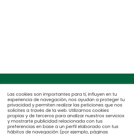
Jardinarium _ CCS de Jardineria S.L.
C, Camí de Can Calders, 8, 2º 1ª, 08173
Sant Cugat del Vallès, Barcelona
Teléfono: 932 54 01 67
Encuentra aquí tu
Subscríbete a
Jardinarium más
nuestra newsletter
cercano
Las cookies son importantes para ti, influyen en tu
experiencia de navegación, nos ayudan a proteger tu
privacidad y permiten realizar las peticiones que nos
solicites a través de la web. Utilizamos cookies
propias y de terceros para analizar nuestros servicios
y mostrarte publicidad relacionada con tus
preferencias en base a un perfil elaborado con tus
hábitos de navegación (por ejemplo, páginas