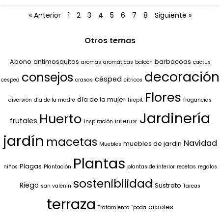
« Anterior
1
2
3
4
5
6
7
8
Siguiente »
Otros temas
Abono
antimosquitos
barbacoas
aromas
aromáticas
balcón
cactus
decoración
consejos
césped
cesped
crasas
cítricos
Flores
día de la mujer
diversión
día de la madre
firepit
fragancias
Jardinería
Huerto
frutales
interior
inspiración
jardín
macetas
Navidad
muebles de jardin
Muebles
Plantas
Plagas
niños
Plantación
plantas de interior
recetas
regalos
sostenibilidad
Riego
Sustrato
san valenín
Tareas
terraza
árboles
Tratamiento
`poda