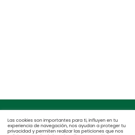
CENTROS DE JARDINERÍA Y DECORACIÓN
jardinarium.com
Política de protección de datos
Jardinarium _ CCS de Jardineria S.L.
C, Camí de Can Calders, 8, 2º 1ª, 08173
Sant Cugat del Vallès, Barcelona
Teléfono: 932 54 01 67
Encuentra aquí tu
Subscríbete a
Jardinarium más
nuestra newsletter
cercano
Las cookies son importantes para ti, influyen en tu
experiencia de navegación, nos ayudan a proteger tu
privacidad y permiten realizar las peticiones que nos